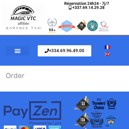
Aller
Réservation 24h24 - 7j/7
+337.69.14.29.28
au
contenu
‭+334.69.96.49.00
Order