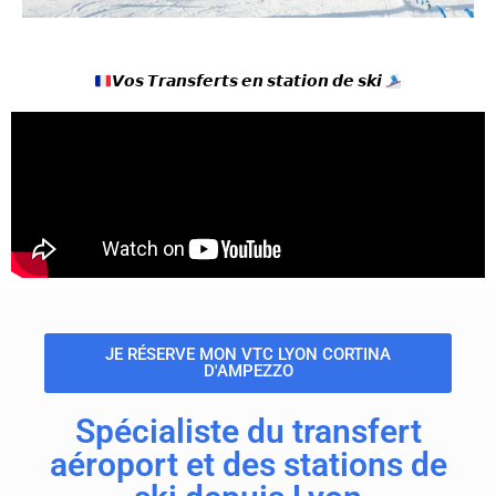
𝙑𝙤𝙨 𝙏𝙧𝙖𝙣𝙨𝙛𝙚𝙧𝙩𝙨 𝙚𝙣 𝙨𝙩𝙖𝙩𝙞𝙤𝙣 𝙙𝙚 𝙨𝙠𝙞
JE RÉSERVE MON VTC LYON CORTINA
D'AMPEZZO
Spécialiste du transfert
aéroport et des stations de