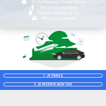
5% De Réduction Trajet Retour
Circuits Touristiques
Forfaits Stations de ski
Mise à Disposition
1. JE SIMULE
2. JE RÉSERVE MON TAXI